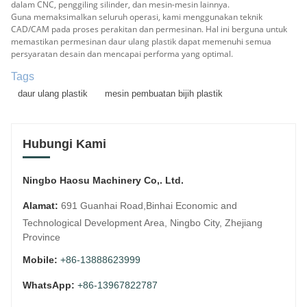
dalam CNC, penggiling silinder, dan mesin-mesin lainnya.
Guna memaksimalkan seluruh operasi, kami menggunakan teknik
CAD/CAM pada proses perakitan dan permesinan. Hal ini berguna untuk
memastikan permesinan daur ulang plastik dapat memenuhi semua
persyaratan desain dan mencapai performa yang optimal.
Tags
daur ulang plastik
mesin pembuatan bijih plastik
Hubungi Kami
Ningbo Haosu Machinery Co,. Ltd.
Alamat:
691 Guanhai Road,Binhai Economic and
Technological Development Area, Ningbo City, Zhejiang
Province
Mobile:
+86-13888623999
WhatsApp:
+86-13967822787